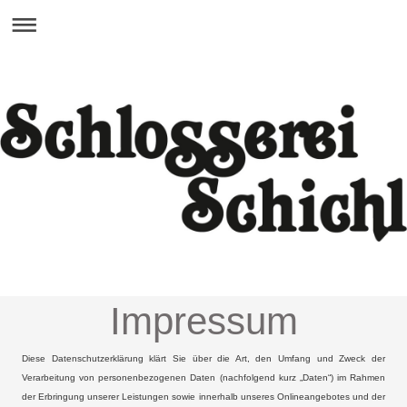
Impressum
Diese Datenschutzerklärung klärt Sie über die Art, den Umfang und Zweck der
Verarbeitung von personenbezogenen Daten (nachfolgend kurz „Daten“) im Rahmen
der Erbringung unserer Leistungen sowie innerhalb unseres Onlineangebotes und der