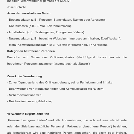
Inhaltlich Verantwortlicher gemäss § 6 MDStV:
Josef Schichl
Arten der verarbeiteten Daten
- Bestandsdaten (z.B., Personen-Stammdaten, Namen oder Adressen).
- Kontaktdaten (z.B., E-Mail, Telefonnummern).
- Inhaltsdaten (z.B., Texteingaben, Fotografien, Videos).
- Nutzungsdaten (z.B., besuchte Webseiten, Interesse an Inhalten, Zugriffszeiten).
- Meta-/Kommunikationsdaten (z.B., Geräte-Informationen, IP-Adressen).
Kategorien betroffener Personen
Besucher und Nutzer des Onlineangebotes (Nachfolgend bezeichnen wir die
betroffenen Personen zusammenfassend auch als „Nutzer“).
Zweck der Verarbeitung
- Zurverfügungstellung des Onlineangebotes, seiner Funktionen und Inhalte.
- Beantwortung von Kontaktanfragen und Kommunikation mit Nutzern.
- Sicherheitsmaßnahmen.
- Reichweitenmessung/Marketing
Verwendete Begrifflichkeiten
„Personenbezogene Daten“ sind alle Informationen, die sich auf eine identifizierte
oder identifizierbare natürliche Person (im Folgenden „betroffene Person“) beziehen;
als identifizierbar wird eine natürliche Person angesehen, die direkt oder indirekt,