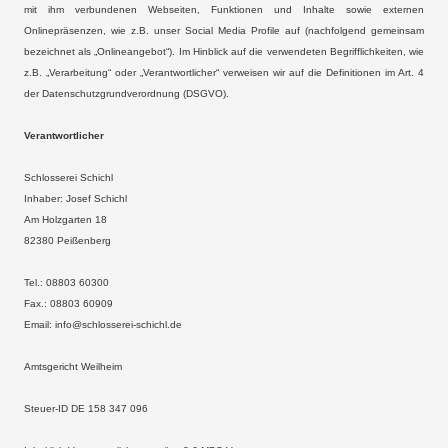
mit ihm verbundenen Webseiten, Funktionen und Inhalte sowie externen
Onlinepräsenzen, wie z.B. unser Social Media Profile auf (nachfolgend gemeinsam
bezeichnet als „Onlineangebot“). Im Hinblick auf die verwendeten Begrifflichkeiten, wie
z.B. „Verarbeitung“ oder „Verantwortlicher“ verweisen wir auf die Definitionen im Art. 4
der Datenschutzgrundverordnung (DSGVO).
Verantwortlicher
Schlosserei Schichl
Inhaber: Josef Schichl
Am Holzgarten 18
82380 Peißenberg
Tel.: 08803 60300
Fax.: 08803 60909
Email: info@schlosserei-schichl.de
Amtsgericht Weilheim
Steuer-ID DE 158 347 096