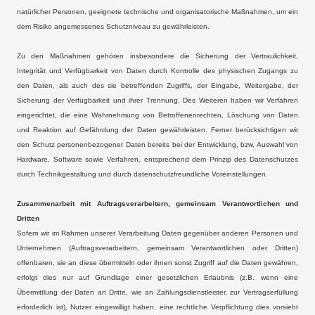
natürlicher Personen, geeignete technische und organisatorische Maßnahmen, um ein
dem Risiko angemessenes Schutzniveau zu gewährleisten.
Zu den Maßnahmen gehören insbesondere die Sicherung der Vertraulichkeit,
Integrität und Verfügbarkeit von Daten durch Kontrolle des physischen Zugangs zu
den Daten, als auch des sie betreffenden Zugriffs, der Eingabe, Weitergabe, der
Sicherung der Verfügbarkeit und ihrer Trennung. Des Weiteren haben wir Verfahren
eingerichtet, die eine Wahrnehmung von Betroffenenrechten, Löschung von Daten
und Reaktion auf Gefährdung der Daten gewährleisten. Ferner berücksichtigen wir
den Schutz personenbezogener Daten bereits bei der Entwicklung, bzw. Auswahl von
Hardware, Software sowie Verfahren, entsprechend dem Prinzip des Datenschutzes
durch Technikgestaltung und durch datenschutzfreundliche Voreinstellungen.
Zusammenarbeit mit Auftragsverarbeitern, gemeinsam Verantwortlichen und
Dritten
Sofern wir im Rahmen unserer Verarbeitung Daten gegenüber anderen Personen und
Unternehmen (Auftragsverarbeitern, gemeinsam Verantwortlichen oder Dritten)
offenbaren, sie an diese übermitteln oder ihnen sonst Zugriff auf die Daten gewähren,
erfolgt dies nur auf Grundlage einer gesetzlichen Erlaubnis (z.B. wenn eine
Übermittlung der Daten an Dritte, wie an Zahlungsdienstleister, zur Vertragserfüllung
erforderlich ist), Nutzer eingewilligt haben, eine rechtliche Verpflichtung dies vorsieht