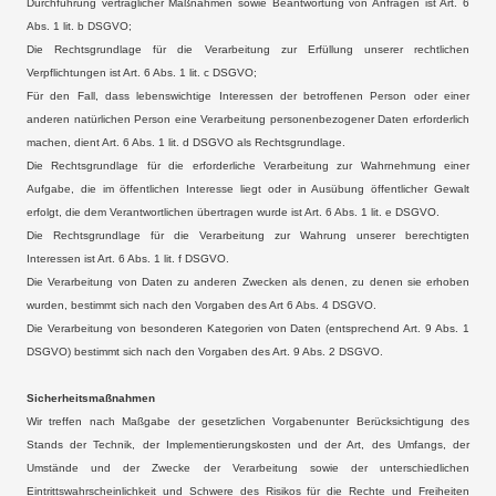
Durchführung vertraglicher Maßnahmen sowie Beantwortung von Anfragen ist Art. 6
Abs. 1 lit. b DSGVO;
Die Rechtsgrundlage für die Verarbeitung zur Erfüllung unserer rechtlichen
Verpflichtungen ist Art. 6 Abs. 1 lit. c DSGVO;
Für den Fall, dass lebenswichtige Interessen der betroffenen Person oder einer
anderen natürlichen Person eine Verarbeitung personenbezogener Daten erforderlich
machen, dient Art. 6 Abs. 1 lit. d DSGVO als Rechtsgrundlage.
Die Rechtsgrundlage für die erforderliche Verarbeitung zur Wahrnehmung einer
Aufgabe, die im öffentlichen Interesse liegt oder in Ausübung öffentlicher Gewalt
erfolgt, die dem Verantwortlichen übertragen wurde ist Art. 6 Abs. 1 lit. e DSGVO.
Die Rechtsgrundlage für die Verarbeitung zur Wahrung unserer berechtigten
Interessen ist Art. 6 Abs. 1 lit. f DSGVO.
Die Verarbeitung von Daten zu anderen Zwecken als denen, zu denen sie erhoben
wurden, bestimmt sich nach den Vorgaben des Art 6 Abs. 4 DSGVO.
Die Verarbeitung von besonderen Kategorien von Daten (entsprechend Art. 9 Abs. 1
DSGVO) bestimmt sich nach den Vorgaben des Art. 9 Abs. 2 DSGVO.
Sicherheitsmaßnahmen
Wir treffen nach Maßgabe der gesetzlichen Vorgabenunter Berücksichtigung des
Stands der Technik, der Implementierungskosten und der Art, des Umfangs, der
Umstände und der Zwecke der Verarbeitung sowie der unterschiedlichen
Eintrittswahrscheinlichkeit und Schwere des Risikos für die Rechte und Freiheiten