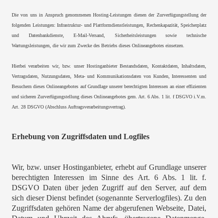
Die von uns in Anspruch genommenen Hosting-Leistungen dienen der Zurverfügungstellung der
folgenden Leistungen: Infrastruktur- und Plattformdienstleistungen, Rechenkapazität, Speicherplatz
und Datenbankdienste, E-Mail-Versand, Sicherheitsleistungen sowie technische
Wartungsleistungen, die wir zum Zwecke des Betriebs dieses Onlineangebotes einsetzen.
Hierbei verarbeiten wir, bzw. unser Hostinganbieter Bestandsdaten, Kontaktdaten, Inhaltsdaten,
Vertragsdaten, Nutzungsdaten, Meta- und Kommunikationsdaten von Kunden, Interessenten und
Besuchern dieses Onlineangebotes auf Grundlage unserer berechtigten Interessen an einer effizienten
und sicheren Zurverfügungstellung dieses Onlineangebotes gem. Art. 6 Abs. 1 lit. f DSGVO i.V.m.
Art. 28 DSGVO (Abschluss Auftragsverarbeitungsvertrag).
Erhebung von Zugriffsdaten und Logfiles
Wir, bzw. unser Hostinganbieter, erhebt auf Grundlage unserer
berechtigten Interessen im Sinne des Art. 6 Abs. 1 lit. f.
DSGVO Daten über jeden Zugriff auf den Server, auf dem
sich dieser Dienst befindet (sogenannte Serverlogfiles). Zu den
Zugriffsdaten gehören Name der abgerufenen Webseite, Datei,