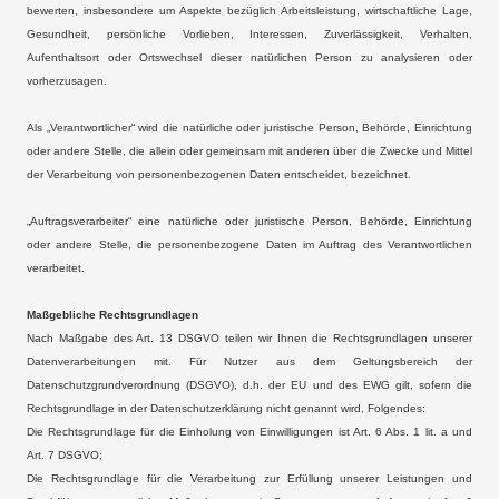
bewerten, insbesondere um Aspekte bezüglich Arbeitsleistung, wirtschaftliche Lage,
Gesundheit, persönliche Vorlieben, Interessen, Zuverlässigkeit, Verhalten,
Aufenthaltsort oder Ortswechsel dieser natürlichen Person zu analysieren oder
vorherzusagen.
Als „Verantwortlicher“ wird die natürliche oder juristische Person, Behörde, Einrichtung
oder andere Stelle, die allein oder gemeinsam mit anderen über die Zwecke und Mittel
der Verarbeitung von personenbezogenen Daten entscheidet, bezeichnet.
„Auftragsverarbeiter“ eine natürliche oder juristische Person, Behörde, Einrichtung
oder andere Stelle, die personenbezogene Daten im Auftrag des Verantwortlichen
verarbeitet.
Maßgebliche Rechtsgrundlagen
Nach Maßgabe des Art. 13 DSGVO teilen wir Ihnen die Rechtsgrundlagen unserer
Datenverarbeitungen mit. Für Nutzer aus dem Geltungsbereich der
Datenschutzgrundverordnung (DSGVO), d.h. der EU und des EWG gilt, sofern die
Rechtsgrundlage in der Datenschutzerklärung nicht genannt wird, Folgendes:
Die Rechtsgrundlage für die Einholung von Einwilligungen ist Art. 6 Abs. 1 lit. a und
Art. 7 DSGVO;
Die Rechtsgrundlage für die Verarbeitung zur Erfüllung unserer Leistungen und