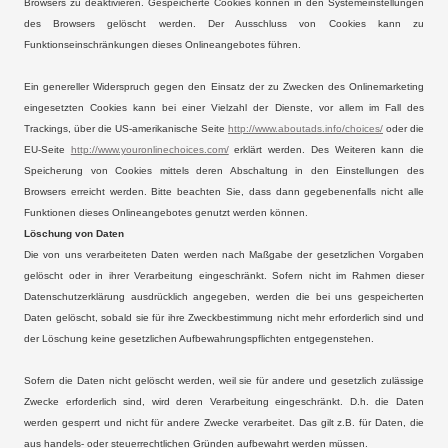
Browsers zu deaktivieren. Gespeicherte Cookies können in den Systemeinstellungen
des Browsers gelöscht werden. Der Ausschluss von Cookies kann zu
Funktionseinschränkungen dieses Onlineangebotes führen.
Ein genereller Widerspruch gegen den Einsatz der zu Zwecken des Onlinemarketing
eingesetzten Cookies kann bei einer Vielzahl der Dienste, vor allem im Fall des
Trackings, über die US-amerikanische Seite
http://www.aboutads.info/choices/
oder die
EU-Seite
http://www.youronlinechoices.com/
erklärt werden. Des Weiteren kann die
Speicherung von Cookies mittels deren Abschaltung in den Einstellungen des
Browsers erreicht werden. Bitte beachten Sie, dass dann gegebenenfalls nicht alle
Funktionen dieses Onlineangebotes genutzt werden können.
Löschung von Daten
Die von uns verarbeiteten Daten werden nach Maßgabe der gesetzlichen Vorgaben
gelöscht oder in ihrer Verarbeitung eingeschränkt. Sofern nicht im Rahmen dieser
Datenschutzerklärung ausdrücklich angegeben, werden die bei uns gespeicherten
Daten gelöscht, sobald sie für ihre Zweckbestimmung nicht mehr erforderlich sind und
der Löschung keine gesetzlichen Aufbewahrungspflichten entgegenstehen.
Sofern die Daten nicht gelöscht werden, weil sie für andere und gesetzlich zulässige
Zwecke erforderlich sind, wird deren Verarbeitung eingeschränkt. D.h. die Daten
werden gesperrt und nicht für andere Zwecke verarbeitet. Das gilt z.B. für Daten, die
aus handels- oder steuerrechtlichen Gründen aufbewahrt werden müssen.