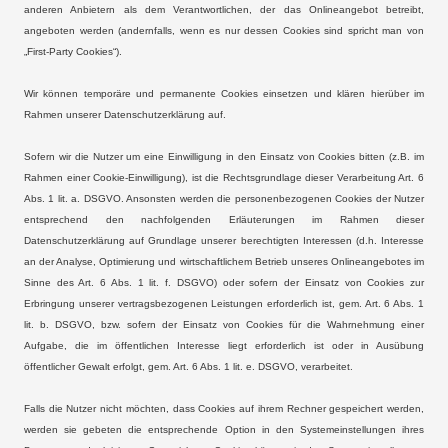
anderen Anbietern als dem Verantwortlichen, der das Onlineangebot betreibt,
angeboten werden (andernfalls, wenn es nur dessen Cookies sind spricht man von
„First-Party Cookies“).
Wir können temporäre und permanente Cookies einsetzen und klären hierüber im
Rahmen unserer Datenschutzerklärung auf.
Sofern wir die Nutzer um eine Einwilligung in den Einsatz von Cookies bitten (z.B. im
Rahmen einer Cookie-Einwilligung), ist die Rechtsgrundlage dieser Verarbeitung Art. 6
Abs. 1 lit. a. DSGVO. Ansonsten werden die personenbezogenen Cookies der Nutzer
entsprechend den nachfolgenden Erläuterungen im Rahmen dieser
Datenschutzerklärung auf Grundlage unserer berechtigten Interessen (d.h. Interesse
an der Analyse, Optimierung und wirtschaftlichem Betrieb unseres Onlineangebotes im
Sinne des Art. 6 Abs. 1 lit. f. DSGVO) oder sofern der Einsatz von Cookies zur
Erbringung unserer vertragsbezogenen Leistungen erforderlich ist, gem. Art. 6 Abs. 1
lit. b. DSGVO, bzw. sofern der Einsatz von Cookies für die Wahrnehmung einer
Aufgabe, die im öffentlichen Interesse liegt erforderlich ist oder in Ausübung
öffentlicher Gewalt erfolgt, gem. Art. 6 Abs. 1 lit. e. DSGVO, verarbeitet.
Falls die Nutzer nicht möchten, dass Cookies auf ihrem Rechner gespeichert werden,
werden sie gebeten die entsprechende Option in den Systemeinstellungen ihres