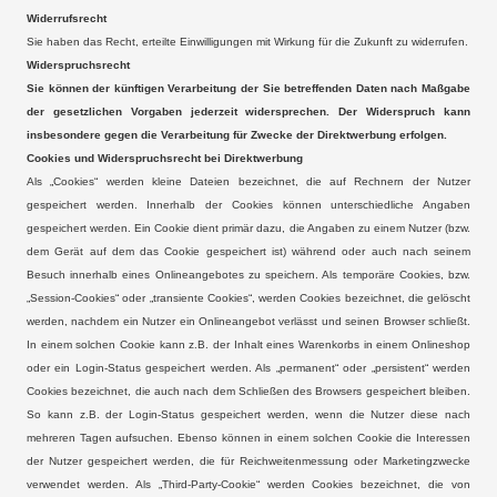
Widerrufsrecht
Sie haben das Recht, erteilte Einwilligungen mit Wirkung für die Zukunft zu widerrufen.
Widerspruchsrecht
Sie können der künftigen Verarbeitung der Sie betreffenden Daten nach Maßgabe
der gesetzlichen Vorgaben jederzeit widersprechen. Der Widerspruch kann
insbesondere gegen die Verarbeitung für Zwecke der Direktwerbung erfolgen.
Cookies und Widerspruchsrecht bei Direktwerbung
Als „Cookies“ werden kleine Dateien bezeichnet, die auf Rechnern der Nutzer
gespeichert werden. Innerhalb der Cookies können unterschiedliche Angaben
gespeichert werden. Ein Cookie dient primär dazu, die Angaben zu einem Nutzer (bzw.
dem Gerät auf dem das Cookie gespeichert ist) während oder auch nach seinem
Besuch innerhalb eines Onlineangebotes zu speichern. Als temporäre Cookies, bzw.
„Session-Cookies“ oder „transiente Cookies“, werden Cookies bezeichnet, die gelöscht
werden, nachdem ein Nutzer ein Onlineangebot verlässt und seinen Browser schließt.
In einem solchen Cookie kann z.B. der Inhalt eines Warenkorbs in einem Onlineshop
oder ein Login-Status gespeichert werden. Als „permanent“ oder „persistent“ werden
Cookies bezeichnet, die auch nach dem Schließen des Browsers gespeichert bleiben.
So kann z.B. der Login-Status gespeichert werden, wenn die Nutzer diese nach
mehreren Tagen aufsuchen. Ebenso können in einem solchen Cookie die Interessen
der Nutzer gespeichert werden, die für Reichweitenmessung oder Marketingzwecke
verwendet werden. Als „Third-Party-Cookie“ werden Cookies bezeichnet, die von