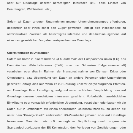
oder auf Grundlage unserer berechtigten Interessen (z.B. beim Einsatz von
Beauftragten, Webhostern, etc.).
Sofern wir Daten anderen Unternehmen unserer Unternehmensgruppe offenbaren,
übermitteln oder ihnen sonst den Zugriff gewähren, erfolgt dies insbesondere zu
administrativen Zwecken als berechtigtes Interesse und darüberhinausgehend auf
einer den gesetzlichen Vorgaben entsprechenden Grundlage.
Übermittlungen in Drittländer
Sofern wir Daten in einem Drittland (d.h. außerhalb der Europäischen Union (EU), des
Europäischen Wirtschaftsraums (EWR) oder der Schweizer Eidgenossenschaft)
verarbeiten oder dies im Rahmen der Inanspruchnahme von Diensten Dritter oder
Offenlegung, bzw. Übermittlung von Daten an andere Personen oder Unternehmen
geschieht, erfolgt dies nur, wenn es zur Erfüllung unserer (vor)vertraglichen Pflichten,
auf Grundlage Ihrer Einwilligung, aufgrund einer rechtlichen Verpflichtung oder auf
Grundlage unserer berechtigten Interessen geschieht. Vorbehaltlich ausdrücklicher
Einwilligung oder vertraglich erforderlicher Übermittlung, verarbeiten oder lassen wir die
Daten nur in Drittländern mit einem anerkannten Datenschutzniveau, zu denen die
unter dem "Privacy-Shield" zertifizierten US-Verarbeiter gehören oder auf Grundlage
besonderer Garantien, wie z.B. vertraglicher Verpflichtung durch sogenannte
Standardschutzklauseln der EU-Kommission, dem Vorliegen von Zertifizierungen oder