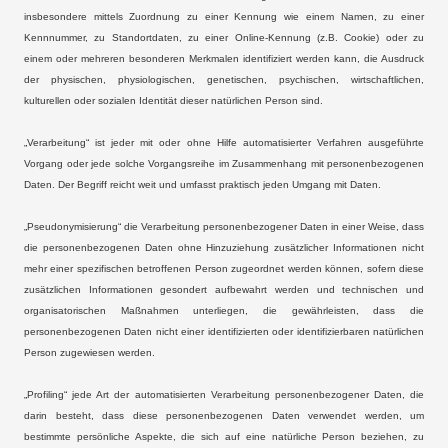
insbesondere mittels Zuordnung zu einer Kennung wie einem Namen, zu einer
Kennnummer, zu Standortdaten, zu einer Online-Kennung (z.B. Cookie) oder zu
einem oder mehreren besonderen Merkmalen identifiziert werden kann, die Ausdruck
der physischen, physiologischen, genetischen, psychischen, wirtschaftlichen,
kulturellen oder sozialen Identität dieser natürlichen Person sind.
„Verarbeitung“ ist jeder mit oder ohne Hilfe automatisierter Verfahren ausgeführte
Vorgang oder jede solche Vorgangsreihe im Zusammenhang mit personenbezogenen
Daten. Der Begriff reicht weit und umfasst praktisch jeden Umgang mit Daten.
„Pseudonymisierung“ die Verarbeitung personenbezogener Daten in einer Weise, dass
die personenbezogenen Daten ohne Hinzuziehung zusätzlicher Informationen nicht
mehr einer spezifischen betroffenen Person zugeordnet werden können, sofern diese
zusätzlichen Informationen gesondert aufbewahrt werden und technischen und
organisatorischen Maßnahmen unterliegen, die gewährleisten, dass die
personenbezogenen Daten nicht einer identifizierten oder identifizierbaren natürlichen
Person zugewiesen werden.
„Profiling“ jede Art der automatisierten Verarbeitung personenbezogener Daten, die
darin besteht, dass diese personenbezogenen Daten verwendet werden, um
bestimmte persönliche Aspekte, die sich auf eine natürliche Person beziehen, zu